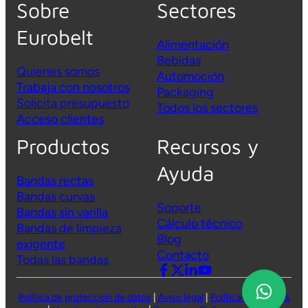
Sobre
Sectores
Eurobelt
Alimentación
Bebidas
Quienes somos
Automoción
Trabaja con nosotros
Packaging
Solicita presupuesto
Todos los sectores
Acceso clientes
Productos
Recursos y
Ayuda
Bandas rectas
Bandas curvas
Soporte
Bandas sin varilla
Cálculo técnico
Bandas de limpieza
Blog
exigente
Contacto
Todas las
bandas
Política de protección de datos
|
Aviso legal
|
Política de cookies