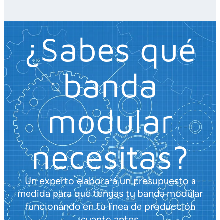
¿Sabes qué
banda
modular
necesitas?
Un experto elaborará un presupuesto a
medida para que tengas tu banda modular
funcionando en tu línea de producción
cuanto antes.