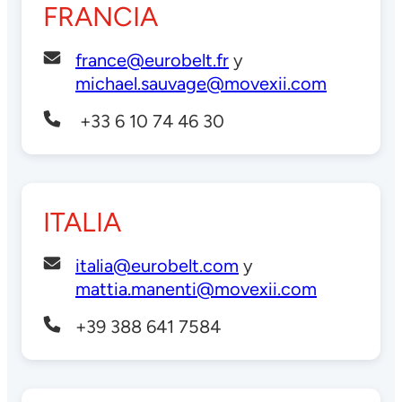
FRANCIA
france@eurobelt.fr
y
michael.sauvage@movexii.com
+33 6 10 74 46 30
ITALIA
italia@eurobelt.com
y
mattia.manenti@movexii.com
+39 388 641 7584