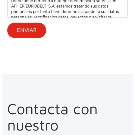
Usted tiene derecho a obtener confirmación sobre si en
AFHER EUROBELT, S.A. estamos tratando sus datos
personales por tanto tiene derecho a acceder a sus datos
personales, rectificar los datos inexactos o solicitar su
supresión cuando los datos ya no sean necesarios, así como
ejercer los demás derechos recogidos por la normativa
vigente y/o solicitar información adicional detallada sobre
nuestra política de protección de datos enviando un email a:
afher@eurobelt.com
Contacta con
nuestro