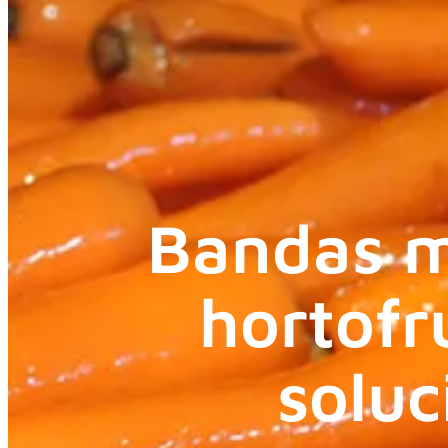
Bandas m
hortofr
soluc