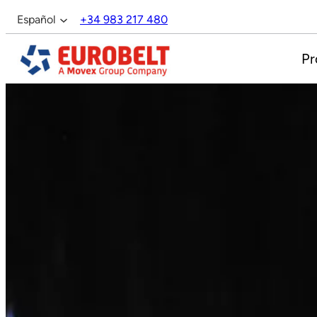
Saltar
Español
+34 983 217 480
al
English
contenido
Pr
Français
Italiano