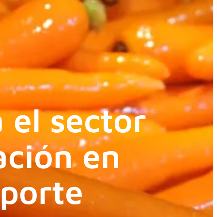
el sector
ación en
sporte