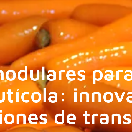
odulares para 
utícola: innov
iones de tran