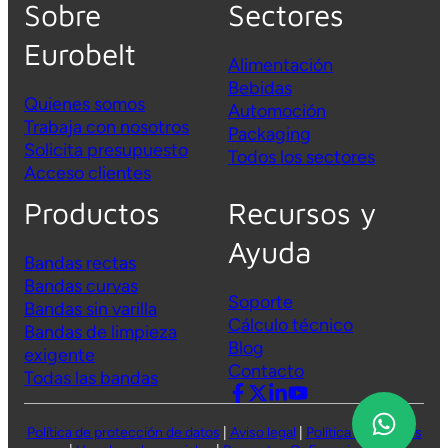
Sobre
Sectores
Eurobelt
Alimentación
Bebidas
Quienes somos
Automoción
Trabaja con nosotros
Packaging
Solicita presupuesto
Todos los sectores
Acceso clientes
Productos
Recursos y
Ayuda
Bandas rectas
Bandas curvas
Soporte
Bandas sin varilla
Cálculo técnico
Bandas de limpieza
Blog
exigente
Contacto
Todas las
bandas
Política de protección de datos
|
Aviso legal
|
Política de cookies