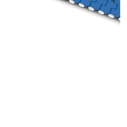
Serie 7234
La serie Movex® 7234 mejora el agarre del
producto manteniendo una manipulación
delicada, reduciendo el riesgo de daños
en el producto.