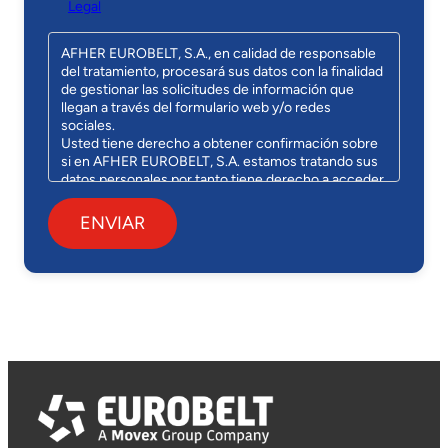
Legal
AFHER EUROBELT, S.A., en calidad de responsable
del tratamiento, procesará sus datos con la finalidad
de gestionar las solicitudes de información que
llegan a través del formulario web y/o redes
sociales.
Usted tiene derecho a obtener confirmación sobre
si en AFHER EUROBELT, S.A. estamos tratando sus
datos personales por tanto tiene derecho a acceder
a sus datos personales, rectificar los datos
inexactos o solicitar su supresión cuando los datos
ya no sean necesarios, así como ejercer los demás
derechos recogidos por la normativa vigente y/o
solicitar información adicional detallada sobre
nuestra política de protección de datos enviando un
email a: afher@eurobelt.com