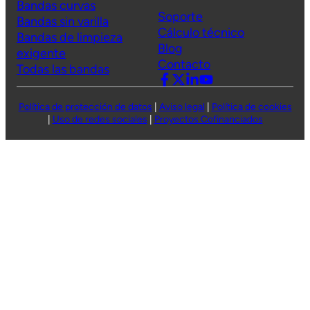
Bandas curvas
Soporte
Bandas sin varilla
Cálculo técnico
Bandas de limpieza
Blog
exigente
Contacto
Todas las
bandas
Política de protección de datos
|
Aviso legal
|
Política de cookies
|
Uso de redes sociales
|
Proyectos Cofinanciados