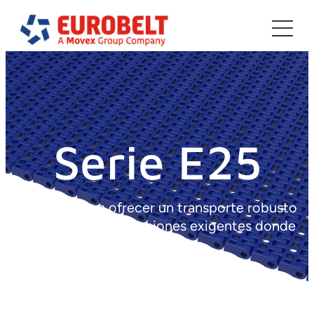
Saltar
al
contenido
Serie E25
Diseñada para ofrecer un transporte robusto
y eficiente en aplicaciones exigentes donde
el
espacio es importante.