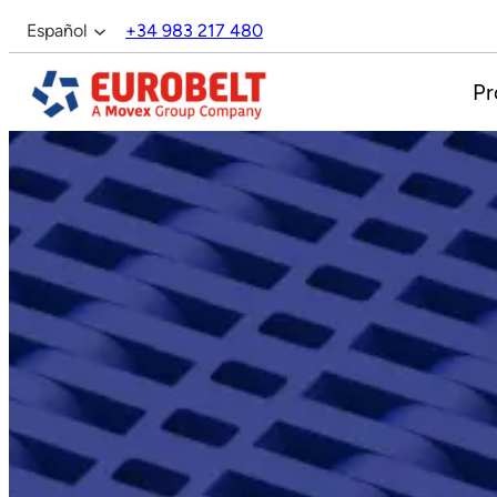
Saltar
Español
+34 983 217 480
al
English
contenido
Pr
Français
Italiano