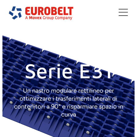
Vai
al
contenuto
Serie E31
Un nastro modulare rettilineo per
ottimizzare i trasferimenti laterali di
contenitori a 90° e risparmiare spazio in
curva