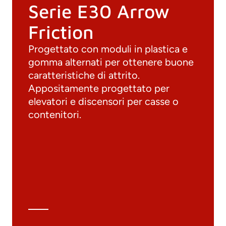
Serie E30 Arrow
Friction
Progettato con moduli in plastica e
gomma alternati per ottenere buone
caratteristiche di attrito.
Appositamente progettato per
elevatori e discensori per casse o
Documenti
contenitori.
Materiali
Cataloghi generali
Archivio 3D
Scheda tecnica
Calcolo tecnico