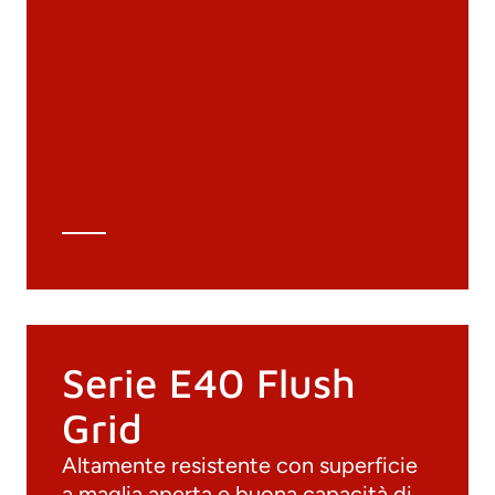
Documenti
Materiali
Cataloghi generali
Archivio 3D
Scheda tecnica
Calcolo tecnico
Serie E40 Flush
Grid
Altamente resistente con superficie
a maglia aperta e buona capacità di