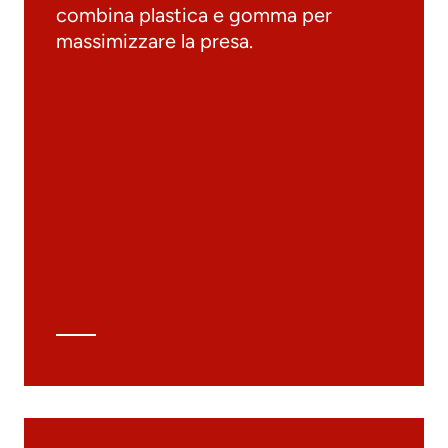
combina plastica e gomma per
massimizzare la presa.
Documenti
Materiali
Cataloghi generali
Archivio 3D
Scheda tecnica
Calcolo tecnico