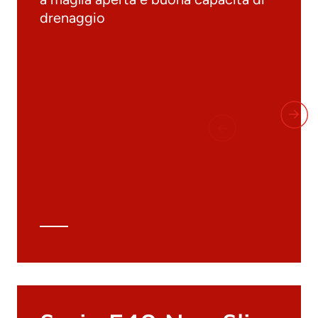
drenaggio
Documenti
Materiali
Cataloghi generali
Archivio 3D
Scheda tecnica
Calcolo tecnico