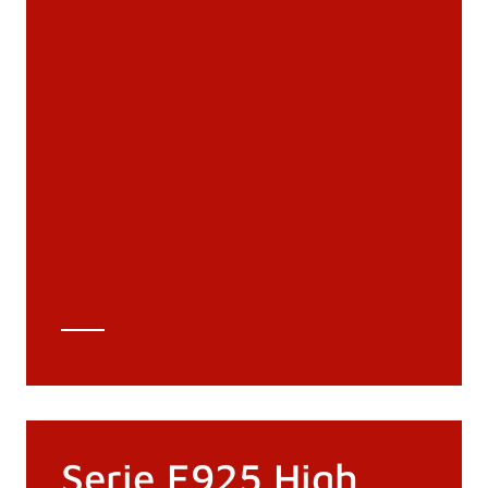
Documenti
Materiali
Cataloghi generali
Archivio 3D
Scheda tecnica
Calcolo tecnico
Serie E925 High