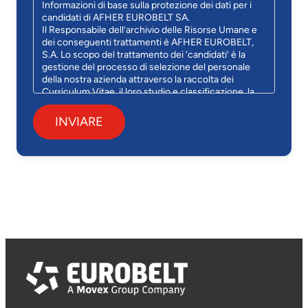
Informazioni di base sulla protezione dei dati per i
candidati di AFHER EUROBELT SA.
Il Responsabile dell’archivio delle Risorse Umane e
dei conseguenti trattamenti è AFHER EUROBELT,
S.A. Lo scopo del trattamento dei ‘candidati’ è la
gestione del processo di selezione del personale
della nostra azienda attraverso la raccolta dei
Curriculum Vitae, il loro studio e classificazione, la
gestione dei colloqui di lavoro e, nel caso, la
preparazione della formalizzazione del rapporto di
lavoro con le persone scelte.
È possibile esercitare i diritti di accesso, rettifica,
cancellazione, opposizione e altri diritti nei termini
stabiliti dalla normativa vigente, nonché richiedere
l’invio di ulteriori informazioni sulla nostra politica di
protezione dei dati mediante comunicazione scritta
a AFHER EUROBELT, S.A., in TOPACIO 41 PI CERRO
DE S CRIST 47012 VALLADOLID, E mail:
afher@eurobelt.com