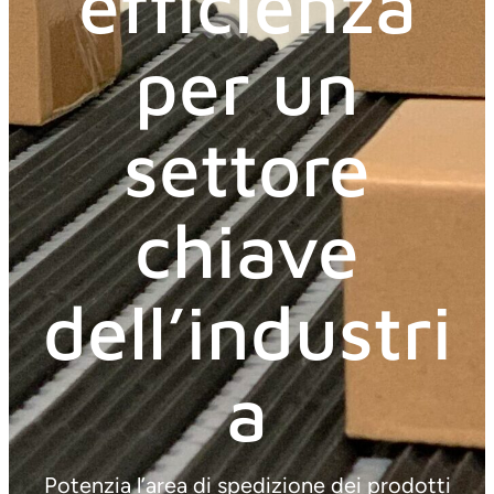
efficienza
per un
settore
chiave
dell’industri
a
Potenzia l’area di spedizione dei prodotti