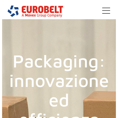
Vai
al
contenuto
Packaging:
innovazione
ed