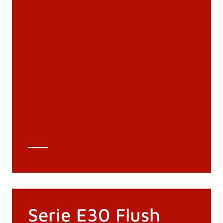
Documenti
Materiali
Cataloghi generali
Archivio 3D
Scheda tecnica
Calcolo tecnico
Serie E30 Flush