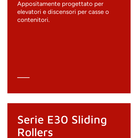
Appositamente progettato per
elevatori e discensori per casse o
Documenti
contenitori.
Materiali
Cataloghi generali
Archivio 3D
Scheda tecnica
Calcolo tecnico
Serie E30 Sliding
Rollers