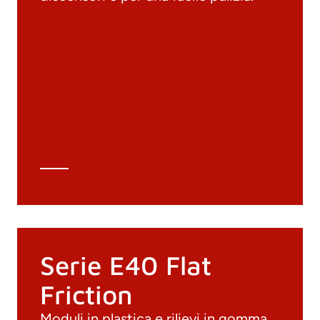
Documenti
Materiali
Cataloghi generali
Archivio 3D
Scheda tecnica
Calcolo tecnico
Serie E40 Flat
Friction
Moduli in plastica e rilievi in gomma