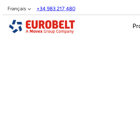
Aller
Français
+34 983 217 480
au
Español
contenu
Pr
English
Italiano