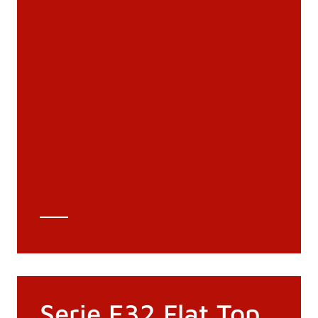
Documentation
Matériaux
Catalogue général
Dessins 3D
Spécifications techniques
Calcul Technique
Serie E32 Flat Top