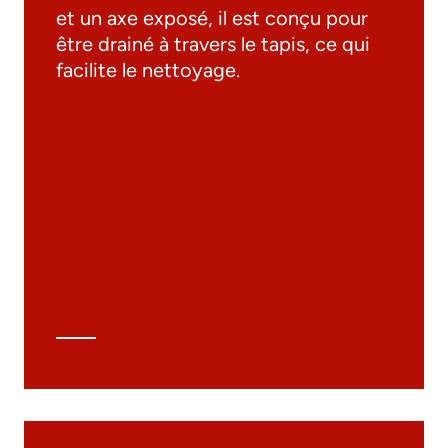
et un axe exposé, il est conçu pour
être drainé à travers le tapis, ce qui
facilite le nettoyage.
Documentation
Matériaux
Catalogue général
Dessins 3D
Spécifications techniques
Calcul Technique