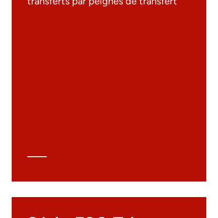
transferts par peignes de transfert
Documentation
Matériaux
Catalogue général
Dessins 3D
Spécifications techniques
Calcul Technique