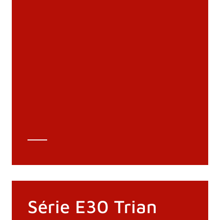
Documentation
Matériaux
Catalogue général
Dessins 3D
Spécifications techniques
Calcul Technique
Série E30 Trian