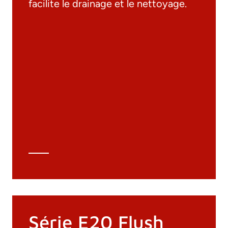
facilite le drainage et le nettoyage.
Documentation
Matériaux
Catalogue général
Dessins 3D
Spécifications techniques
Calcul Technique
Série E20 Flush