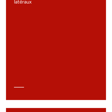
latéraux
Documentation
Matériaux
Catalogue général
Dessins 3D
Spécifications techniques
Calcul Technique