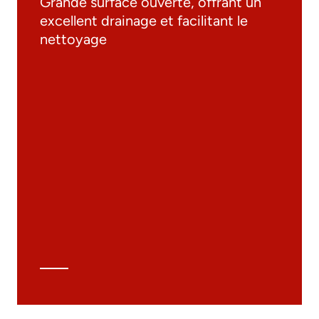
Grande surface ouverte, offrant un
excellent drainage et facilitant le
nettoyage
Documentation
Matériaux
Catalogue général
Dessins 3D
Spécifications techniques
Calcul Technique