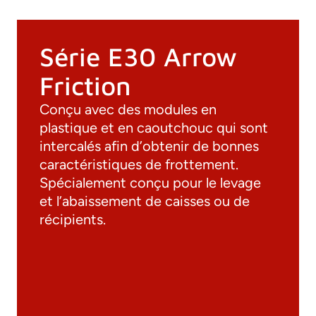
Série E30 Arrow
Friction
Conçu avec des modules en
plastique et en caoutchouc qui sont
intercalés afin d’obtenir de bonnes
caractéristiques de frottement.
Spécialement conçu pour le levage
Documentation
et l’abaissement de caisses ou de
récipients.
Matériaux
Catalogue général
Dessins 3D
Spécifications techniques
Calcul Technique