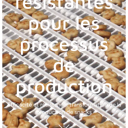
résistantes
pour les
processus
de
production
Efficacité et résistance: transformation de la
production de snacks