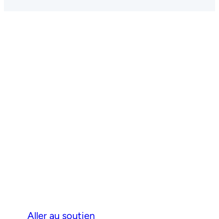
Quand vous en
avez besoin. Pour
tout ce dont vous
avez besoin.
Nous offrons un soutien rapide et
efficace, adapté aux besoins de chaque
client.
Aller au soutien