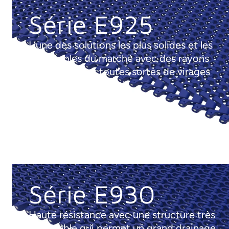
Série E925
L’une des solutions les plus solides et les
plus stables du marché avec des rayons
minimaux pour toutes sortes de virages
dans un espace réduit.
Série E930
Haute résistance avec une structure très
perméable qui permet un grand drainage